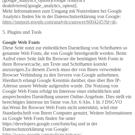
[google_analytics_optout]Google Analytics
deaktivieren[/google_analytics_optout].
Mehr Informationen zum Umgang mit Nutzerdaten bei Google
Analytics finden Sie in der Datenschutzerklärung von Google:
https://support.google.com/analytics/answer/6004245?hl=de
.
5. Plugins und Tools
Google Web Fonts
Diese Seite nutzt zur einheitlichen Darstellung von Schriftarten so
genannte Web Fonts, die von Google bereitgestellt werden. Beim
Aufruf einer Seite lädt Ihr Browser die benötigten Web Fonts in
ihren Browsercache, um Texte und Schriftarten korrekt
anzuzeigen.Zu diesem Zweck muss der von Ihnen verwendete
Browser Verbindung zu den Servern von Google aufnehmen.
Hierdurch erlangt Google Kenntnis darüber, dass über Ihre IP-
Adresse unsere Website aufgerufen wurde. Die Nutzung von
Google Web Fonts erfolgt im Interesse einer einheitlichen und
ansprechenden Darstellung unserer Online-Angebote. Dies stellt ein
berechtigtes Interesse im Sinne von Art. 6 Abs. 1 lit. f DSGVO
dar.Wenn Ihr Browser Web Fonts nicht unterstützt, wird eine
Standardschrift von Ihrem Computer genutzt. Weitere Informationen
zu Google Web Fonts finden Sie unter
https://developers.google.com/fonts/faq und in der
Datenschutzerklärung von Google:
https://www.google.com/policies/privacy/
.