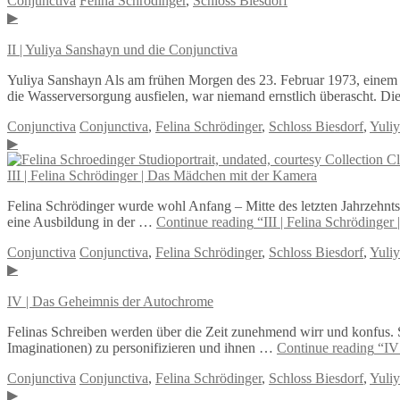
Conjunctiva
Felina Schrödinger
,
Schloss Biesdorf
▶
II | Yuliya Sanshayn und die Conjunctiva
Yuliya Sanshayn Als am frühen Morgen des 23. Februar 1973, einem 
die Wasserversorgung ausfielen, war niemand ernstlich überascht. D
Conjunctiva
Conjunctiva
,
Felina Schrödinger
,
Schloss Biesdorf
,
Yuli
▶
III | Felina Schrödinger | Das Mädchen mit der Kamera
Felina Schrödinger wurde wohl Anfang – Mitte des letzten Jahrzehnts
eine Ausbildung in der …
Continue reading
“III | Felina Schrödinge
Conjunctiva
Conjunctiva
,
Felina Schrödinger
,
Schloss Biesdorf
,
Yuli
▶
IV | Das Geheimnis der Autochrome
Felinas Schreiben werden über die Zeit zunehmend wirr und konfus. Sow
Imaginationen) zu personifizieren und ihnen …
Continue reading
“IV 
Conjunctiva
Conjunctiva
,
Felina Schrödinger
,
Schloss Biesdorf
,
Yuli
▶