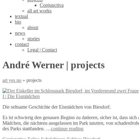
Conjunctiva
all art works
textual
bio
about
news
stories
contact
Legal | Contact
André Werner | projects
art yes no
»
projects
I | Die Eismädchen
Die seltsame Geschichte der Eismädchen von Biesdorf.
Es ist schwierig den genauen Beginn zu datieren, sicher ist, dass si
Mädchen, die nächtens ausgelassen im Park tanzten, von schadenfroh
des Parks stattfanden. …
continue reading