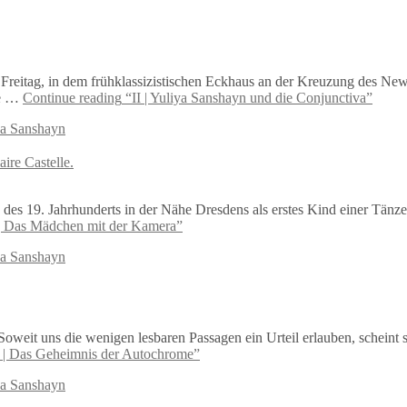
Freitag, in dem frühklassizistischen Eckhaus an der Kreuzung des Ne
ie …
Continue reading
“II | Yuliya Sanshayn und die Conjunctiva”
ya Sanshayn
 des 19. Jahrhunderts in der Nähe Dresdens als erstes Kind einer Tänz
r | Das Mädchen mit der Kamera”
ya Sanshayn
eit uns die wenigen lesbaren Passagen ein Urteil erlauben, scheint sie 
| Das Geheimnis der Autochrome”
ya Sanshayn