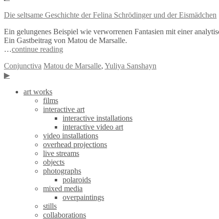
Die seltsame Geschichte der Felina Schrödinger und der Eismädchen
Ein gelungenes Beispiel wie verworrenen Fantasien mit einer analytis
Ein Gastbeitrag von Matou de Marsalle.
…
continue reading
Conjunctiva
Matou de Marsalle
,
Yuliya Sanshayn
▶
art works
films
interactive art
interactive installations
interactive video art
video installations
overhead projections
live streams
objects
photographs
polaroids
mixed media
overpaintings
stills
collaborations